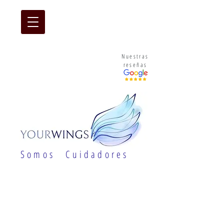
Nuestras
reseñas
S o m o s C u i d a d o r e s