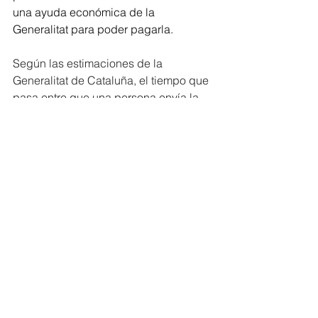
una ayuda económica de la 
Generalitat para poder pagarla.
Según las estimaciones de la 
Generalitat de Cataluña, el tiempo que 
pasa entre que una persona envía la 
solicitud y accede a una plaza pública 
se alarga, por término medio, hasta 
los 
13 meses
.
Ver todo
Entradas recientes