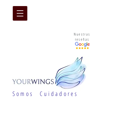
Nuestras
reseñas
S o m o s C u i d a d o r e s