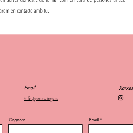
sarem en contacte amb tu.
Email
Xarxes
info@yourwings.es
Cognom
Email