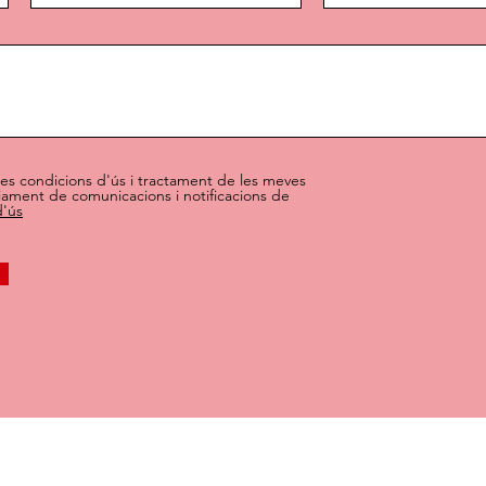
 les condicions d'ús i tractament de les meves
iament de comunicacions i notificacions de
d'ús
de l`aigua