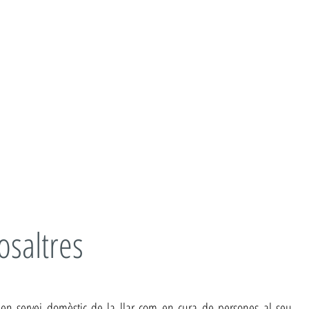
osaltres
t en servei domèstic de la llar com en cura de persones al seu