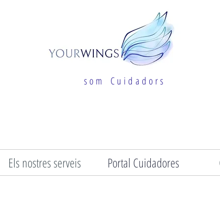
s o m C u i d a d o r s
Els nostres serveis
Portal Cuidadores