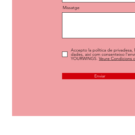
Missatge
Accepto la política de privadesa,
dades, així com consenteixo l'env
YOURWINGS.
Veure Condicions 
Enviar
C/. Dels picapedrers, 14 (Local ) cantonada amb Carrer 